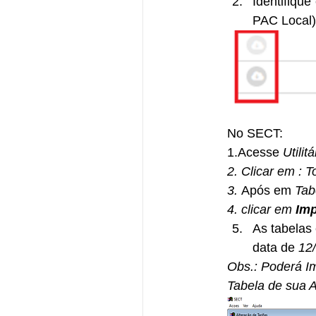
Identifiqu
PAC Local)
No SECT:
1.Acesse 
Utilitá
2. Clicar em : 
3. 
Após em 
Tab
4. clicar em 
Imp
As tabelas 
data de 
12/
Obs.: Poderá I
Tabela de sua 