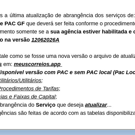
s a última atualização de abrangência dos serviços de:
e PAC GF 
que deverá ser feita conforme o procediment
imento somente se a 
sua agência estiver habilitada e
do na versão 
12062026A
stale como se fosse uma nova versão o arquivo de atual
s
 em: 
meuscorreios.app
disponível versão com PAC e sem PAC local (Pac Lo
ilitários/Utilitários
;
Procedimentos de Tarifas
;
as e Faixas de Capital
;
abrangência do 
Serviço
 que deseja 
atualizar
...
ências são feitas de acordo com as tabelas disponibili