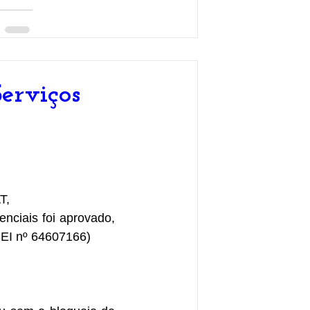
Serviços
T, 
nciais foi aprovado, 
SEI nº 64607166)