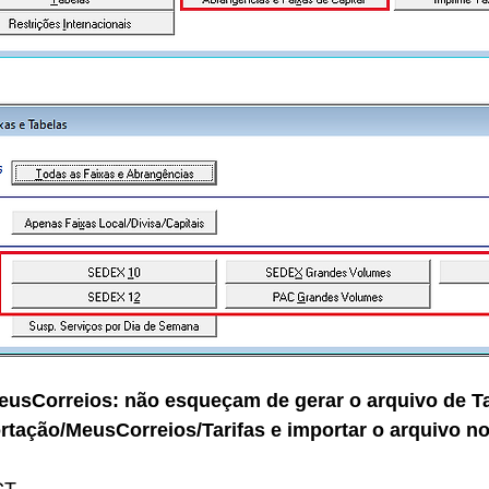
eusCorreios: não esqueçam de gerar o arquivo de Ta
tação/MeusCorreios/Tarifas e importar o arquivo no 