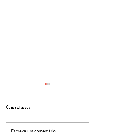
Comentários
Reajuste de Preços dos
Atualização de 
Escreva um comentário