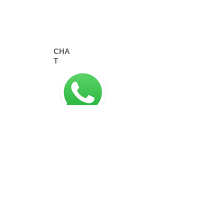
CHA
T
©
2015-2025
Chip On
Chip On Sistemas de Informática Ltda.
Rua Emiliano Perneta, 390 cj 308
Curitiba - PR
80420-080
SIGA-NOS