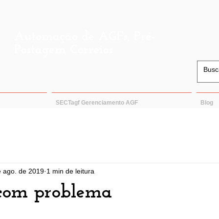
Automação de AGFs, Pré-
Postagem Correios
SECTagf Gerenciamento AGF
Blog
e ago. de 2019
1 min de leitura
 com problema