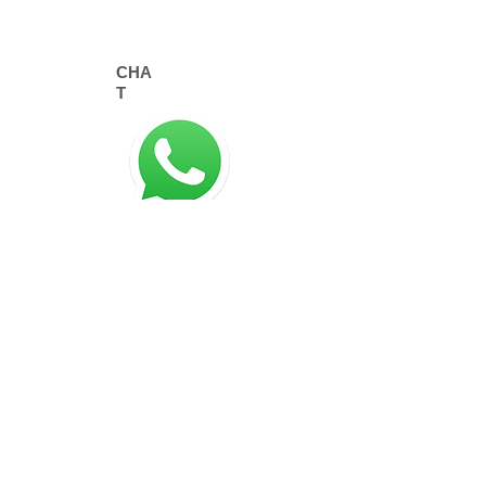
CHA
T
©
2015-2025
Chip On
Chip On Sistemas de Informática Ltda.
Rua Emiliano Perneta, 390 cj 308
Curitiba - PR
80420-080
SIGA-NOS
Blog do SECT