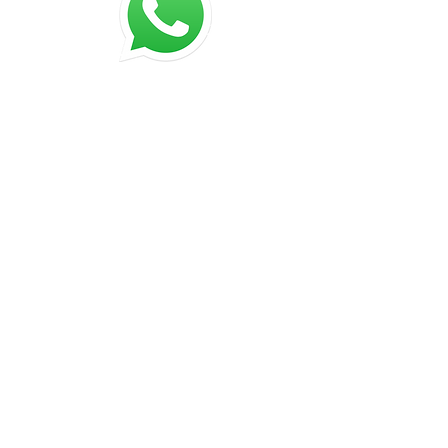
©
2015-2025
Chip On
Chip On Sistemas de Informática Ltda.
Rua Emiliano Perneta, 390 cj 308
Curitiba - PR
80420-080
SIGA-NOS
Blog do SECT
O MEUSCORREIOS é um sistema para
gerenciamento de Postagens de
Correspondências e Encomendas na
Empresa Brasileira de Correios e
Telégrafos, mas não tem qualquer
responsabilidade no encaminhamento,