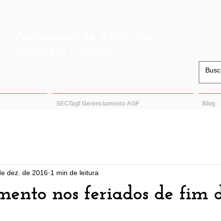
Automação de AGFs, Pré-
Postagem Correios
SECTagf Gerenciamento AGF
Blog
de dez. de 2016
1 min de leitura
ento nos feriados de fim 