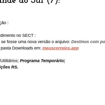
ande do Sul (7):
ção :
cedimento no SECT :
 se fosse uma nova versão o arquivo: 
Destinos com po
 pasta Downloads em: 
meuscorreios.app
/Utilitários; 
Programa Temporário;
ições RS.