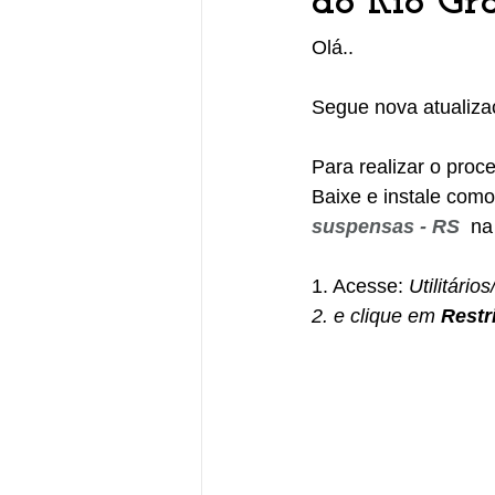
ao Rio Gr
Olá..
Segue nova atualiza
Para realizar o pro
Baixe e instale como
suspensas - RS
 na
1. Acesse: 
Utilitários
2. e clique em
 Restr