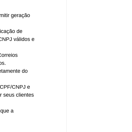
itir geração 
ficação de 
CNPJ válidos e 
orreios 
os.
etamente do 
a CPF/CNPJ e 
 seus clientes 
 que a 