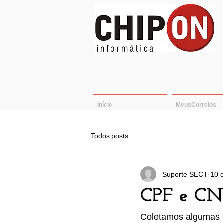
Início
MeusCorreios
Todos posts
Suporte SECT
10 
CPF e CNP
Coletamos algumas i