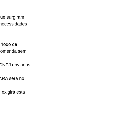
que surgiram 
 necessidades 
eríodo de 
ncomenda sem 
/CNPJ enviadas 
ARA será no 
xigirá esta 