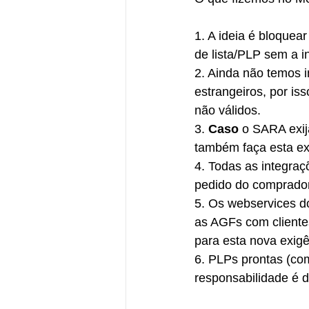
1. A ideia é bloquea
de lista/PLP sem a 
2. Ainda não temos i
estrangeiros, por i
não válidos.
3.
 Caso
 o SARA exi
também faça esta ex
4. Todas as integra
pedido do comprador
5. Os webservices 
as AGFs com clientes
para esta nova exig
6. PLPs prontas (com
responsabilidade é 