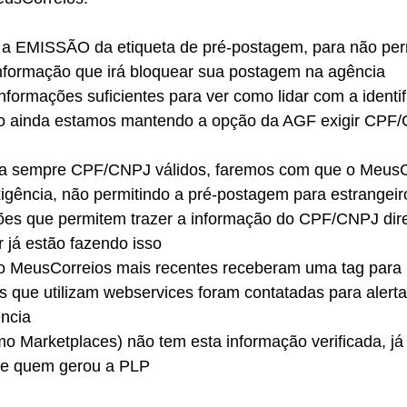
r a EMISSÃO da etiqueta de pré-postagem, para não perm
informação que irá bloquear sua postagem na agência
nformações suficientes para ver como lidar com a identi
sso ainda estamos mantendo a opção da AGF exigir CPF/
ja sempre CPF/CNPJ válidos, faremos com que o MeusC
igência, não permitindo a pré-postagem para estrangeir
ções que permitem trazer a informação do CPF/CNPJ dir
 já estão fazendo isso
do MeusCorreios mais recentes receberam uma tag par
 que utilizam webservices foram contatadas para alertar
ência
o Marketplaces) não tem esta informação verificada, já
de quem gerou a PLP