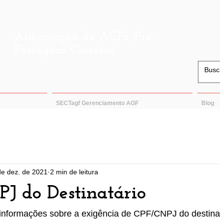
Automação de AGFs, Pré-
Postagem Correios
SECTagf Gerenciamento AGF
Blog
de dez. de 2021
2 min de leitura
J do Destinatário
nformações sobre a exigência de CPF/CNPJ do destinatár