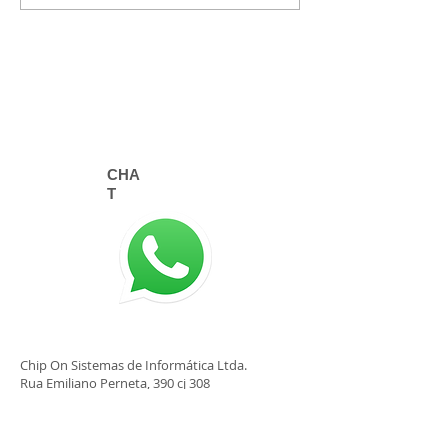
Produtos e Serviços de
Cartas
Correios 2026
CHA
T
©
2015-2025
Chip On
Chip On Sistemas de Informática Ltda.
Rua Emiliano Perneta, 390 cj 308
Curitiba - PR
80420-080
SIGA-NOS