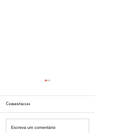
Comentários
Reajuste de Preços dos
Atualização de 
Escreva um comentário