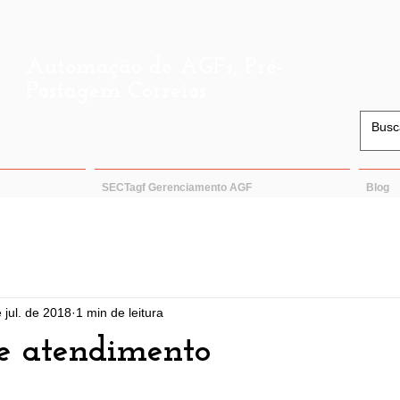
Automação de AGFs, Pré-
Postagem Correios
SECTagf Gerenciamento AGF
Blog
 jul. de 2018
1 min de leitura
e atendimento