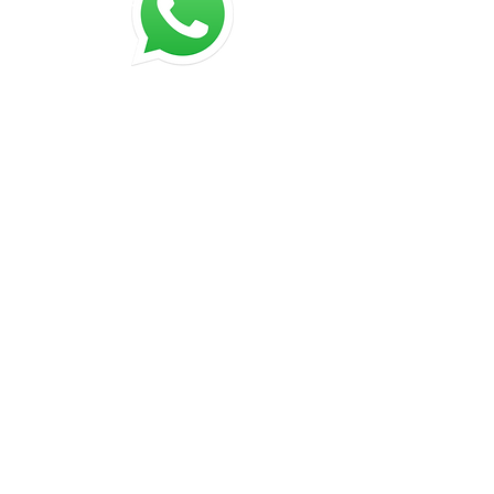
©
2015-2025
Chip On
Chip On Sistemas de Informática Ltda.
Rua Emiliano Perneta, 390 cj 308
Curitiba - PR
80420-080
SIGA-NOS
Blog do SECT
O MEUSCORREIOS é um sistema para
gerenciamento de Postagens de
Correspondências e Encomendas na
Empresa Brasileira de Correios e
Telégrafos, mas não tem qualquer
responsabilidade no encaminhamento,